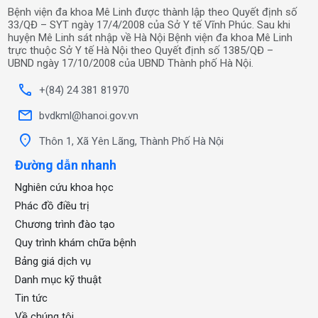
Bệnh viện đa khoa Mê Linh được thành lập theo Quyết định số
33/QĐ – SYT ngày 17/4/2008 của Sở Y tế Vĩnh Phúc. Sau khi
huyện Mê Linh sát nhập về Hà Nội Bệnh viện đa khoa Mê Linh
trực thuộc Sở Y tế Hà Nội theo Quyết định số 1385/QĐ –
UBND ngày 17/10/2008 của UBND Thành phố Hà Nội.
call
+(84) 24 381 81970
mail
bvdkml@hanoi.gov.vn
location_on
Thôn 1, Xã Yên Lãng, Thành Phố Hà Nội
Đường dẫn nhanh
Nghiên cứu khoa học
Phác đồ điều trị
Chương trình đào tạo
Quy trình khám chữa bệnh
Bảng giá dịch vụ
Danh mục kỹ thuật
Tin tức
Về chúng tôi