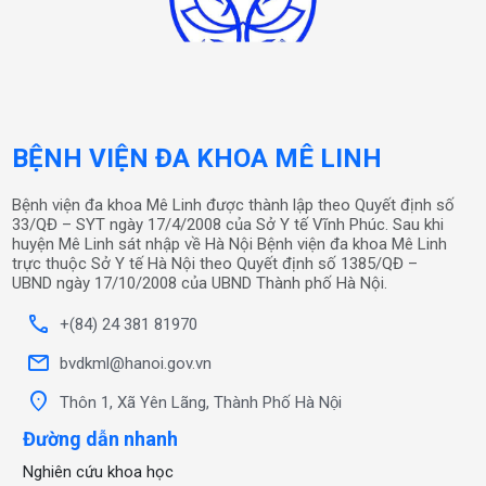
BỆNH VIỆN ĐA KHOA MÊ LINH
Bệnh viện đa khoa Mê Linh được thành lập theo Quyết định số
33/QĐ – SYT ngày 17/4/2008 của Sở Y tế Vĩnh Phúc. Sau khi
huyện Mê Linh sát nhập về Hà Nội Bệnh viện đa khoa Mê Linh
trực thuộc Sở Y tế Hà Nội theo Quyết định số 1385/QĐ –
UBND ngày 17/10/2008 của UBND Thành phố Hà Nội.
call
+(84) 24 381 81970
mail
bvdkml@hanoi.gov.vn
location_on
Thôn 1, Xã Yên Lãng, Thành Phố Hà Nội
Đường dẫn nhanh
Nghiên cứu khoa học