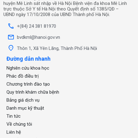
huyện Mê Linh sát nhập về Hà Nội Bệnh viện đa khoa Mê Linh
trực thuộc Sở Y tế Hà Nội theo Quyết định số 1385/QĐ –
UBND ngày 17/10/2008 của UBND Thành phố Hà Nội.
call
+(84) 24 381 81970
mail
bvdkml@hanoi.gov.vn
location_on
Thôn 1, Xã Yên Lãng, Thành Phố Hà Nội
Đường dẫn nhanh
Nghiên cứu khoa học
Phác đồ điều trị
Chương trình đào tạo
Quy trình khám chữa bệnh
Bảng giá dịch vụ
Danh mục kỹ thuật
Tin tức
Về chúng tôi
Liên hệ